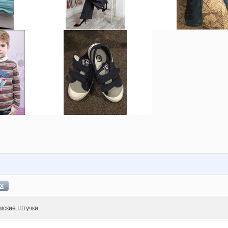
х
мские Штучки