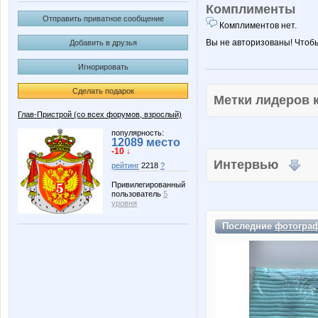
Комплименты
Отправить приватное сообщение
Комплиментов нет.
Вы не авторизованы! Чтоб
Добавить в друзья
Игнорировать
Сделать подарок
Метки лидеров
Глав-Пристрой (со всех форумов, взрослый)
популярность:
12089 место
-10 ↓
Интервью
рейтинг
2218
?
Привилегированный
пользователь
5
уровня
Последние
фотогра