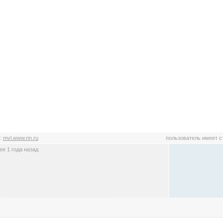
:
mvl.www.nn.ru
пользователь имеет 
е 1 года назад