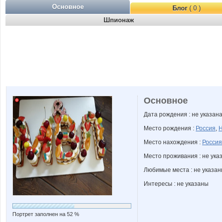
Основное
Блог
( 0 )
Шпионаж
Основное
Дата рождения : не указан
Место рождения :
Россия
,
Н
Место нахождения :
Россия
Место проживания : не ука
Любимые места : не указа
Интересы : не указаны
Портрет заполнен на 52 %