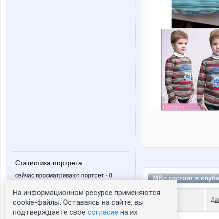
Статистика портрета:
сейчас просматривают портрет - 0
МВл состоит в
клуба
зарегистрированные пользователи
На информационном ресурсе применяются
посетившие портрет за 7 дней - 0
Да
cookie-файлы. Оставаясь на сайте, вы
подтверждаете свое
согласие
на их